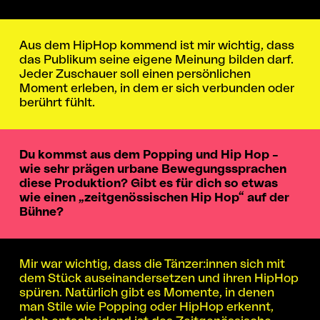
Aus dem HipHop kommend ist mir wichtig, dass
das Publikum seine eigene Meinung bilden darf.
Jeder Zuschauer soll einen persönlichen
Moment erleben, in dem er sich verbunden oder
berührt fühlt.
Du kommst aus dem Popping und Hip Hop –
wie sehr prägen urbane Bewegungssprachen
diese Produktion? Gibt es für dich so etwas
wie einen „zeitgenössischen Hip Hop“ auf der
Bühne?
Mir war wichtig, dass die Tänzer:innen sich mit
dem Stück auseinandersetzen und ihren HipHop
spüren. Natürlich gibt es Momente, in denen
man Stile wie Popping oder HipHop erkennt,