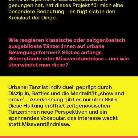
gesungen hat, hat dieses Projekt für mich eine
besondere Bedeutung – es fügt sich in den
Kreislauf der Dinge.
Wie reagieren klassische oder zeitgenössisch
ausgebildete Tänzer:innen auf urbane
Bewegungsformen? Gibt es anfangs
Widerstände oder Missverständnisse – und wie
überwindet man diese?
Urbaner Tanz ist individuell geprägt durch
Disziplin, Battles und die Mentalität „show and
prove“ – Anerkennung gibt es nur über Skills.
Diese Haltung eröffnet zeitgenössischen
Tänzer:innen neue Perspektiven und ein
spannendes Vokabular, das Interesse weckt
statt Missverständnisse.