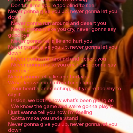
Don't tell me you're too blind to see
Never gonna give you up, never gonna let you
down
Never gonna run around and desert you
Never gonna make you cry, never gonna say
goodbye
Never gonna tell a lie and hurt you
Never gonna give you up, never gonna let you
down
Never gonna run around and desert you
Never gonna make you cry, never gonna say
goodbye
Never gonna tell a lie and hurt you
We've known each other for so long
Your heart's been aching, but you're too shy to
say it
Inside, we both know what's been going on
We know the game and we're gonna play it
I just wanna tell you how I'm feeling
Gotta make you understand
Never gonna give you up, never gonna let you
down