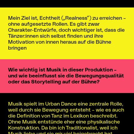
Mein Ziel ist, Echtheit („Realness“) zu erreichen –
ohne aufgesetzte Rollen. Es gibt zwar
Charakter-Entwürfe, doch wichtiger ist, dass die
Tänzer:innen sich selbst finden und ihre
Motivation von innen heraus auf die Bühne
bringen
Wie wichtig ist Musik in dieser Produktion –
und wie beeinflusst sie die Bewegungsqualität
oder das Storytelling auf der Bühne?
Musik spielt im Urban Dance eine zentrale Rolle,
weil durch sie Bewegung entsteht – wie es auch
die Definition von Tanz im Lexikon beschreibt.
Ohne Musik entstünde eher eine physikalische
Konstruktion. Da bin ich Traditionalist, weil ich
Musik liebe und sie mir viel beigebracht hat.