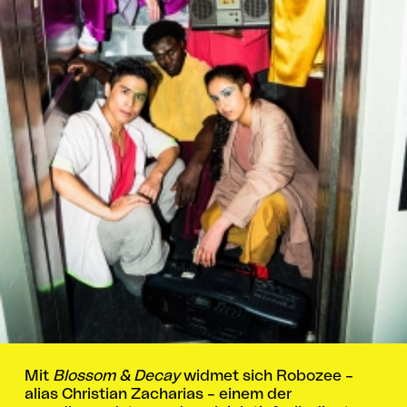
Mit
Blossom & Decay
widmet sich Robozee –
alias Christian Zacharias – einem der