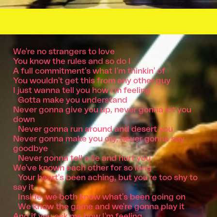
We're no strangers to love
You know the rules and so do I
A full commitment's what I'm thinkin' of
You wouldn't get this from any other guy
I just wanna tell you how I'm feeling
Gotta make you understand
Never gonna give you up, never gonna let you
down
Never gonna run around and desert you
Never gonna make you cry, never gonna say
goodbye
Never gonna tell a lie and hurt you
We've known each other for so long
Your heart's been aching, but you're too shy to
say it
Inside, we both know what's been going on
We know the game and we're gonna play it
And if you ask me how I'm feeling