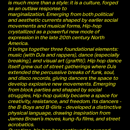
is much more than a style: it is a culture, forged
Meinold, Dana Schütte
Direktionsassistenz
Lisa
as an outlaw response to
Erpel
Technische Direktion
Martin Fokken,
marginalization. Emerging from both political
Larissa Hüttenhein, Christina Lindner
and aesthetic currents shaped by earlier social
Veranstaltungsmanagement
Elsa Forderer,
movements and musical forms, Hip-hop
Elias Lepper
Kunstvermittlung
Linda
crystallized as a powerful new mode of
Heüveldop, Lara Pigorsch
Kommunikation
Lea
expression in the late 20th century North
Roth, Carina Wolf
Technische Dienste
Christoph
America.
Huntzinger, Kristijan Mijic, Robert Redel
It brings together three foundational elements:
Unser besonderer Dank gilt Moritz Wesseler,
music (with DJs and rappers), dance (especially
Elsa Forderer, Elias Lepper, Martin Fokken und
breaking), and visual art (graffiti). Hip hop dance
dem ganzen Team des Fridericianums.
itself grew out of street gatherings where DJs
Premiere → Fridericianum: 3. Okt 2025
extended the percussive breaks of funk, soul,
Premiere → TiF – Theater im Fridericianum: 12.
and disco records, giving dancers the space to
Dez 2025
develop explosive new movements. Emerging
Dauer: ca. 50 Minuten, keine Pause
from block parties and shaped by social
1
2
3
als Gast
Interns TANZ_KASSEL
Scholarship
struggles, Hip-hop quickly became a space for
der Szloma-Albam-Stiftung Berlin
creativity, resistance, and freedom. Its dancers -
Informationen
the B-Boys and B-Girls - developed a distinctive
Die Tänzer:innen von TANZ_KASSEL werden
physical language, drawing inspiration from
betreut von unserem Medical Care Management
James Brown’s moves, kung-fu films, and street
Team: HealthMotion, Gemeinschaftspraxis für
acrobatics.
Physiotherapie & Krankengymnastik sowie