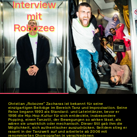
Interview
mit
Robozee
Christian „Robozee“ Zacharas ist bekannt für seine
einzigartigen Beiträge im Bereich Tanz und Improvisation. Seine
Reise begann 1993 als Standard- und Lateintänzer, bevor er
1998 die Hip-Hop-Kultur für sich entdeckte, insbesondere
Popping, einen Tanzstil, der Bewegungen so wirken lässt, als
wären sie unwirklich oder mechanisch. Dieser Stil gab ihm die
Möglichkeit, sich authentischer auszudrücken. Seitdem stieg er
rasant in der Tanzwelt auf und arbeitete ab 2006 mit
renommierten Choreografen in verschiedenen