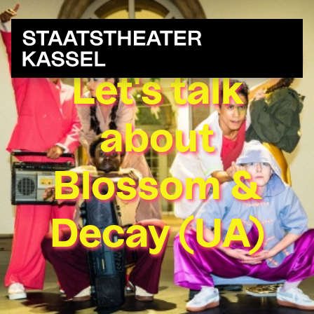
Let's talk
about
Blossom &
Decay (UA)