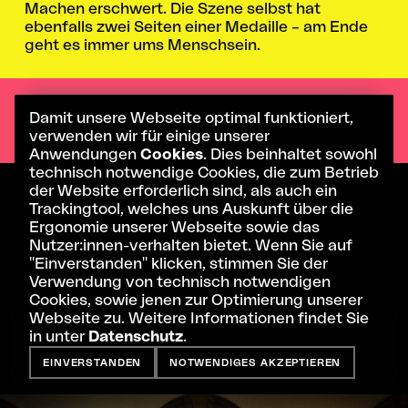
Machen erschwert. Die Szene selbst hat
ebenfalls zwei Seiten einer Medaille – am Ende
geht es immer ums Menschsein.
Was ist Dein Fazit aus dem Abenteuer
Damit unsere Webseite optimal funktioniert,
TANZ_KASSEL?
verwenden wir für einige unserer
Anwendungen
Cookies
. Dies beinhaltet sowohl
technisch notwendige Cookies, die zum Betrieb
der Website erforderlich sind, als auch ein
Ich fühle mich erfüllt, begeistert – es ist
Trackingtool, welches uns Auskunft über die
spannend, neu und erfrischend. Wie jeder neue
Ergonomie unserer Webseite sowie das
Moment, den man bewusst wahrnimmt.
Nutzer:innen-verhalten bietet. Wenn Sie auf
Da das Leben ein Prozess aus lebendigen
"Einverstanden" klicken, stimmen Sie der
Momenten im Jetzt ist, weiß ich nicht, wie ich
KIOSK
IMPRESSUM
Verwendung von technisch notwendigen
diese Fragen in zehn Jahren beantworten
Cookies, sowie jenen zur Optimierung unserer
würde. Da HipHop immer im Zeitgeist lebt, wird
Let’s talk about Blossom & Decay (UA)
Webseite zu. Weitere Informationen findet Sie
INDEX
er sich transformieren und verändern – doch wer
DATENSCHUTZ
in unter
Datenschutz
.
die Ursprünge kennt, wird ihn immer
© 2026 STAATSTHEATER KASSEL
wiedererkennen.
EINVERSTANDEN
NOTWENDIGES AKZEPTIEREN