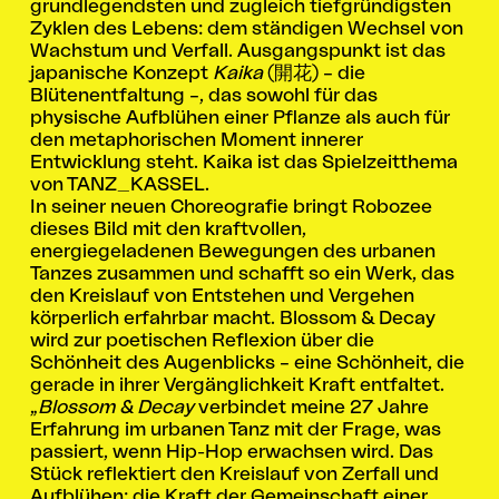
grundlegendsten und zugleich tiefgründigsten
Zyklen des Lebens: dem ständigen Wechsel von
Wachstum und Verfall. Ausgangspunkt ist das
japanische Konzept
Kaika
(開花) – die
Blütenentfaltung –, das sowohl für das
physische Aufblühen einer Pflanze als auch für
den metaphorischen Moment innerer
Entwicklung steht. Kaika ist das Spielzeitthema
von TANZ_KASSEL.
In seiner neuen Choreografie bringt Robozee
dieses Bild mit den kraftvollen,
energiegeladenen Bewegungen des urbanen
Tanzes zusammen und schafft so ein Werk, das
den Kreislauf von Entstehen und Vergehen
körperlich erfahrbar macht. Blossom & Decay
wird zur poetischen Reflexion über die
Schönheit des Augenblicks – eine Schönheit, die
gerade in ihrer Vergänglichkeit Kraft entfaltet.
„
Blossom & Decay
verbindet meine 27 Jahre
Erfahrung im urbanen Tanz mit der Frage, was
passiert, wenn Hip-Hop erwachsen wird. Das
Stück reflektiert den Kreislauf von Zerfall und
Aufblühen: die Kraft der Gemeinschaft einer