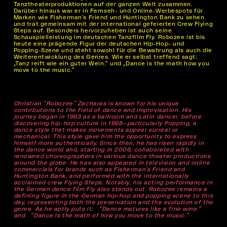
Tanztheaterproduktionen auf der ganzen Welt zusammen.
Darüber hinaus war er in Fernseh- und Online-Werbespots für
Marken wie Fisherman’s Friend und Huntington Bank zu sehen
und trat gemeinsam mit der international gefeierten Crew Flying
Steps auf. Besonders hervorzuheben ist auch seine
Schauspielleistung im deutschen Tanzfilm Fly. Robozee ist bis
heute eine prägende Figur der deutschen Hip-Hop- und
Popping-Szene und steht sowohl für die Bewahrung als auch die
Weiterentwicklung des Genres. Wie er selbst treffend sagt:
„Tanz reift wie ein guter Wein.“ und „Dance is the math how you
move to the music.“
Christian “Robozee” Zacharas is known for his unique
contributions to the field of dance and improvisation. His
journey began in 1993 as a ballroom and Latin dancer, before
discovering hip-hop culture in 1998—particularly Popping, a
dance style that makes movements appear surreal or
mechanical. This style gave him the opportunity to express
himself more authentically. Since then, he has risen rapidly in
the dance world and, starting in 2006, collaborated with
renowned choreographers in various dance theater productions
around the globe. He has also appeared in television and online
commercials for brands such as Fisherman’s Friend and
Huntington Bank, and performed with the internationally
acclaimed crew Flying Steps. Notably, his acting performance in
the German dance film Fly also stands out. Robozee remains a
defining figure in the German hip-hop and popping scene to this
day, representing both the preservation and the evolution of the
genre. As he aptly puts it: “Dance matures like a fine wine.”
and “Dance is the math of how you move to the music.”